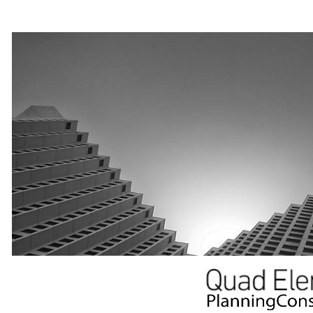
クワッド,クワッドエレメンツ,ベトナム,技能実習生,人手不足,介護,コンサルティング,建設,建築